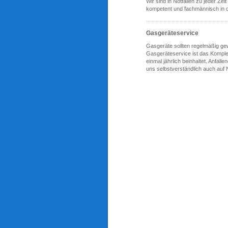
Wir sind in Notfällen zu jeder Zei
kompetent und fachmännisch in
Gasgeräteservice
Gasgeräte sollten regelmäßig ge
Gasgeräteservice ist das Komple
einmal jährlich beinhaltet. Anfa
uns selbstverständlich auch au