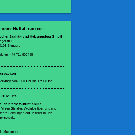
nsere Notfallnummer
ocher Sanitär- und Heizungsbau GmbH
egerstr.19
0195 Stuttgart
elefon: +49 711 690438
ürozeiten
erktags von 8.00 Uhr bis 17:00 Uhr
ktuelles
euer Internetauftritt online
rfahren Sie alles Wichtige über uns und
nsere Leistungen auf unserer neuen
ternetseite.
lle Meldungen