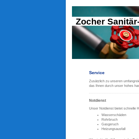
Zocher Sanitä
Service
Zusätzlich zu unseren umfangreic
das Ihnen durch unser hohes han
Notdienst
Unser Notdienst bietet schnelle Hi
Wasserschäden
Rohrbruch
Gasgeruch
Heizungsausfall