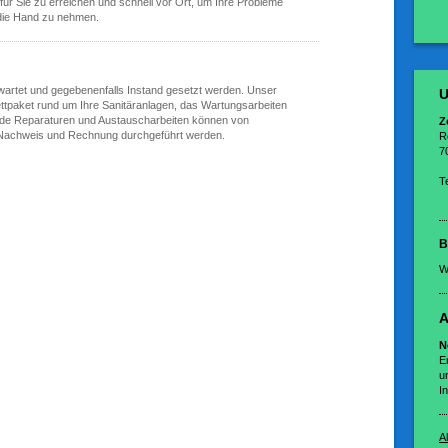
t für Sie zu erreichen und schnell vor Ort, um Ihre Probleme
 die Hand zu nehmen.
wartet und gegebenenfalls Instand gesetzt werden. Unser
U
ttpaket rund um Ihre Sanitäranlagen, das Wartungsarbeiten
llende Reparaturen und Austauscharbeiten können von
Z
f Nachweis und Rechnung durchgeführt werden.
R
7
T
B
W
A
N
E
u
In
A