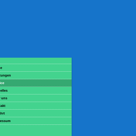
e
tungen
ice
elles
 uns
akt
hrt
ressum